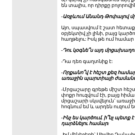
են տալիս, որ դիրքը բոլորովին
-Առջևում Անանդ-Թոփալով մր
Այո, սպասվում է շատ հետա
օբյեկտիվ չի լինի, բայց կար
հաղթելու: Իսկ թե ում համար 
-Դու կօգնե՞ս այդ մրցախաղո
-Դա դեռ գաղտնիք է:
-Որքանո՞վ է հեշտ քեզ համար
առաջին պարտիայի ժաման
-Մրցաշարը գրեթե միշտ հեշտ
փոքր հուզվում էի, բայց հի
մրցաշարի սկսվելուն` առաջին
հոգնում եմ և արդեն ուզում 
-Ինչ ես կարծում, ի՞նչ պետ
դարձնելու համար:
-Իմ մենեջերի` Սիլվիո Դանաիլ