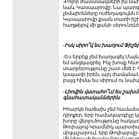
-Բոլոր ժամանակների իմ ն
նաև Կասպարովը: Նա պարզա
չեմպիոնները ուժեղագույնն 
Կասպարովը քսան տարի իշխ
հաղթելով մի քանի սերունդնե
-Իսկ սիրո՞վ ես խաղում Ֆիշ
-Ես երբեք չեմ խաղացել Մայ
եմ անցկացրել: Ինչ խոսք հետա
տարբերությունը շատ մեծ է: 
կսպառի իրեն, այդ ժամանակ
բայց հիմա ես սիրում ու նախը
-Լիովին վստահո՞ւմ ես շա
գնահատականներին:
Իհարկե հաճախ չեմ համաձա
դիրքեր, երբ համակարգիչը 
խորը վերլուծությունը հակա
Թոփալով-Կրամնիկ պարտիայ
մրցաշարում, երբ Թոփալովը 
մի կերպ չի հասկանում այդ ք