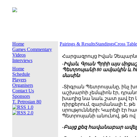
Home
Pairings & Results
Standings
Cross Tabl
Games Commentary
Videos
Հարցազրույց Իվան Չեպարն
Interviews
-Իվան, Գրան Պրիի այս մրցա
Home
Պետրոսյանի 80 ամյակին և հ
Schedule
մասին:
Players
Organisers
-Տիգրան Պետրոսյանը, ինչ 
Contact Us
աշխարհի չեմպիոն էր, դրանո
Sponsors
խաղից նա նաև շատ լավ էր 
T. Petrosian 80
դիրքերում, զարմանալի է, թե
սրությունների: Կարելի էր 
Պետրոսյանի անունով, թե ով 
-Բայց քեզ հավանաբար ավել